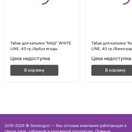
Табак для кальяна "NAШ" WHITE
Табак для кальяна "
LINE, 40 гр./Арбуз ягоды
LINE, 40 гр./Виногра
Цена недоступна
Цена недоступна
В корзину
В корзину
2016-2026 © Smokegun — Мы оптовая компания работающая в
сфере vape, табачной и кальянной продукции. Прямые