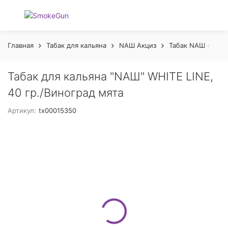
Главная
Табак для кальяна
NАШ Акциз
Табак NАШ 40гр 
Табак для кальяна "NAШ" WHITE LINE,
40 гр./Виноград мята
Артикул:
tx00015350