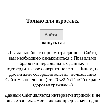
Только для взрослых
Каталог товаров
Войти.
Вход на сайт
Покинуть сайт.
Shop-Script
Блог
Для дальнейшего просмотра данного Сайта,
SmokeGun
вам необходимо ознакомиться с Правилами
обработки персональных данных и
подтвердить свое совершеннолетие. Лицам, не
Каталог товаров
достигшим совершеннолетия, пользование
Сайтом запрещено. (ст. 20 ФЗ №15 «Об охране
Посмотреть все товары
здоровья граждан.»)
POD-системы
BRUSKO
Данный Сайт является интернет-витриной и не
является рекламой, так как предназначен для
Minican 6 PRO