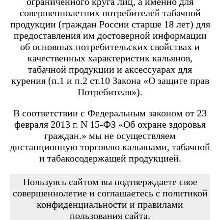
ограниченного круга лиц, а именно для
Angry Vape Fury
Angry Vape Fury Max
совершеннолетних потребителей табачной
APX C1
продукции (граждан России старше 18 лет) для
Dabbler
предоставления им достоверной информации
Favostix
об основных потребительских свойствах и
Favostix mini
FEELIN
качественных характеристик кальянов,
FEELIN 2.0
табачной продукции и аксессуарах для
FEELIN MINI
курения (п.1 и п.2 ст.10 Закона «О защите прав
FEELIN X
Потребителя»).
Flexus
FLEXUS BLOK
FLEXUS Q
В соответствии с Федеральным законом от 23
FLICK
февраля 2013 г. N 15-ФЗ «Об охране здоровья
Minican
граждан.» мы не осуществляем
Minican 2.0
Minican 3.0
дистанционную торговлю кальянами, табачной
Minican 3.0 PRO
и табакосодержащей продукцией.
Minican 4.0
Minican 5
Minican 5 PRO
Пользуясь сайтом вы подтверждаете свое
Minican 6
совершеннолетие и соглашаетесь с политикой
Minican LITE
конфиденциальности и правилами
Minican plus
пользования сайта.
Minican PLUS SLIDER