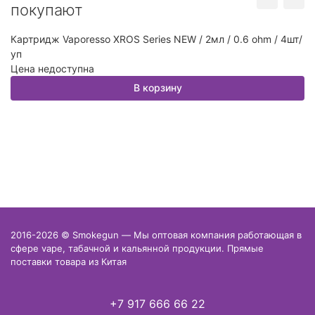
покупают
Картридж Vaporesso XROS Series NEW / 2мл / 0.6 ohm / 4шт/
Ка
уп
0.
Цена недоступна
Ц
В корзину
2016-2026 © Smokegun — Мы оптовая компания работающая в
сфере vape, табачной и кальянной продукции. Прямые
поставки товара из Китая
+7 917 666 66 22