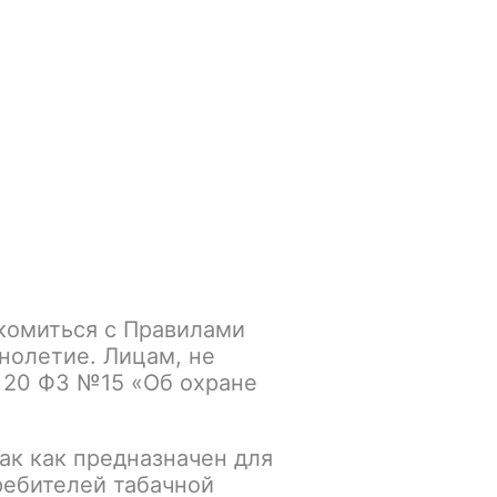
Войти
/
Регистрация
.smokegun@mail.ru
Корзина
Зажигалки
Кальяны
BRUSKO 250gr Strong Грейпфрут с малиной
комиться с Правилами
 Грейпфрут с
нолетие. Лицам, не
 20 ФЗ №15 «Об охране
ак как предназначен для
К сравнению
В избранное
ребителей табачной