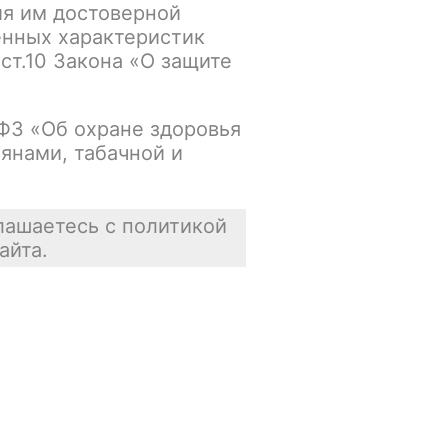
ия им достоверной
енных характеристик
Основной склад:
 ст.10 Закона «О защите
Нет в наличии
Цена недоступна
-ФЗ «Об охране здоровья
янами, табачной и
В корзину
лашаетесь с политикой
айта.
Отзывы