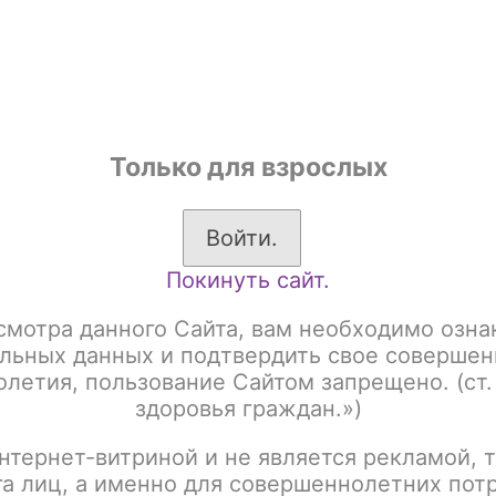
shop
Только для взрослых
ы
Аксессуары для курения
Жевательный табак
Войти.
Покинуть сайт.
а основе чайного листа)
Brusko 250 гр
Brusko 250gr Strong
смотра данного Сайта, вам необходимо озна
BRUSKO 250gr Strong
льных данных и подтвердить свое совершен
летия, пользование Сайтом запрещено. (ст.
малиной
здоровья граждан.»)
нтернет-витриной и не является рекламой, т
Артикул:
tx00012330
га лиц, а именно для совершеннолетних пот