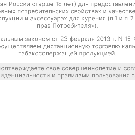
ан России старше 18 лет) для предоставлен
Написать отзыв
вных потребительских свойствах и качеств
дукции и аксессуарах для курения (п.1 и п.2
прав Потребителя»).
альным законом от 23 февраля 2013 г. N 15
осуществляем дистанционную торговлю каль
табакосодержащей продукцией.
подтверждаете свое совершеннолетие и сог
иденциальности и правилами пользования с