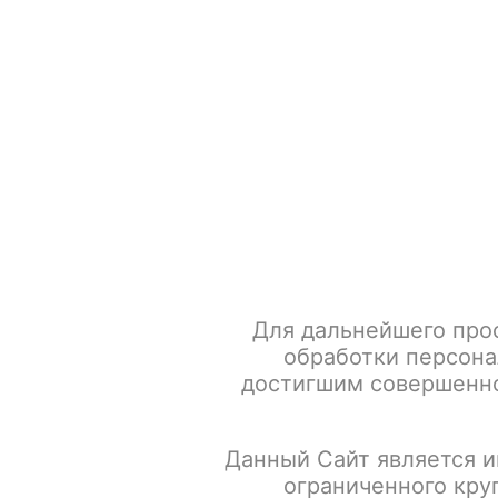
+7 917 666 66 22
По всем вопросам
Каталог товаров
POD-систем
Главная
Табак для кальяна
Brusko (Кальянная смесь н
Для дальнейшего про
обработки персона
достигшим совершенно
Данный Сайт является и
ограниченного кру