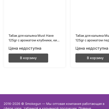
Табак для кальяна Must Have
Табак для кальяна Mu
125gr с ароматом клубники, киви
125gr с ароматом пе
и грейпфрута (Rocketman)
(Sweet Peach)
Цена недоступна
Цена недоступна
В корзину
В корзину
2016-2026 © Smokegun — Мы оптовая компания работающая в
сфере vape, табачной и кальянной продукции. Прямые