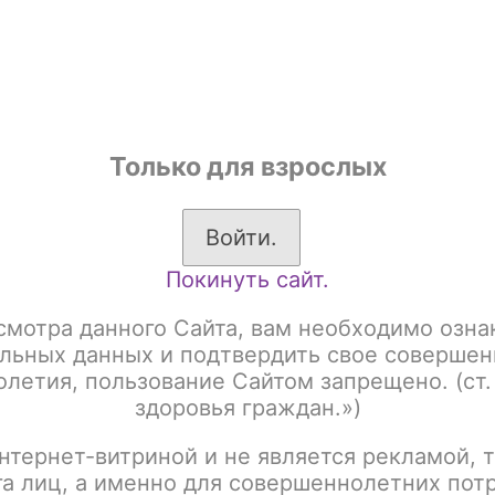
shop
Только для взрослых
ы
Аксессуары для курения
Жевательный табак
Войти.
Покинуть сайт.
RUM CLASSIC LINE 250gr Акциз
SPECTRUM 250gr Акциз Brazilian 
смотра данного Сайта, вам необходимо озна
SPECTRUM 250gr Акци
льных данных и подтвердить свое совершен
летия, пользование Сайтом запрещено. (ст.
здоровья граждан.»)
Артикул:
tx00015950
нтернет-витриной и не является рекламой, т
Написать отзыв
га лиц, а именно для совершеннолетних пот