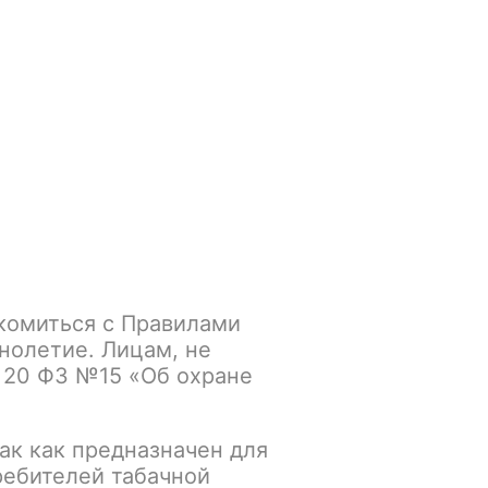
Войти
/
Регистрация
.smokegun@mail.ru
Корзина
Зажигалки
Кальяны
Tea
комиться с Правилами
з Brazilian Tea
нолетие. Лицам, не
 20 ФЗ №15 «Об охране
К сравнению
В избранное
ак как предназначен для
ребителей табачной
Основной склад: