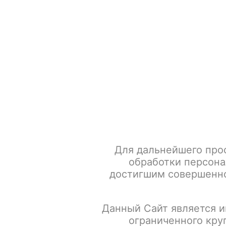
+7 917 666 66 22
По всем вопросам
Каталог товаров
POD-систем
Главная
Табак для кальяна
SPECTRUM Акциз
SPECT
Для дальнейшего про
обработки персона
достигшим совершенно
Данный Сайт является и
ограниченного кру