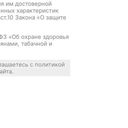
ия им достоверной
Нет в наличии
енных характеристик
 ст.10 Закона «О защите
Цена недоступна
В корзину
-ФЗ «Об охране здоровья
янами, табачной и
лашаетесь с политикой
айта.
Отзывы