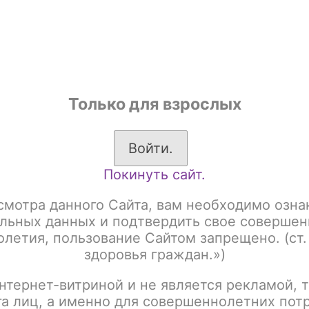
shop
Только для взрослых
ы
Аксессуары для курения
Жевательный табак
Войти.
Покинуть сайт.
RUM CLASSIC LINE 250gr Акциз
SPECTRUM 250gr Акциз Forest M
смотра данного Сайта, вам необходимо озна
SPECTRUM 250gr Акци
льных данных и подтвердить свое совершен
летия, пользование Сайтом запрещено. (ст.
здоровья граждан.»)
Артикул:
tx00015953
нтернет-витриной и не является рекламой, т
Написать отзыв
га лиц, а именно для совершеннолетних пот