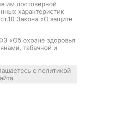
ия им достоверной
Нет в наличии
енных характеристик
 ст.10 Закона «О защите
Цена недоступна
В корзину
-ФЗ «Об охране здоровья
янами, табачной и
лашаетесь с политикой
айта.
Отзывы