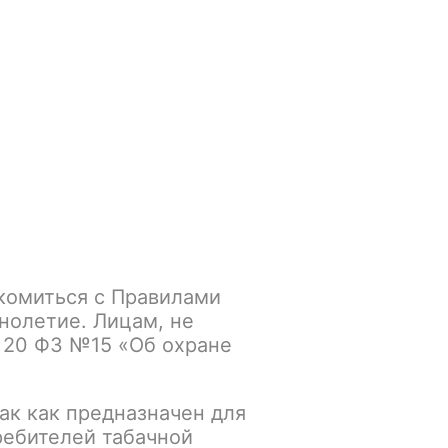
Войти
/
Регистрация
.smokegun@mail.ru
Корзина
Зажигалки
Кальяны
ix
комиться с Правилами
з Forest Mix
нолетие. Лицам, не
 20 ФЗ №15 «Об охране
К сравнению
В избранное
ак как предназначен для
ребителей табачной
Основной склад: