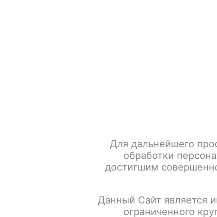
+7 917 666 66 22
По всем вопросам
Каталог товаров
POD-систем
Главная
Табак для кальяна
SPECTRUM Акциз
SPECT
Для дальнейшего про
обработки персона
достигшим совершенно
Данный Сайт является и
ограниченного кру