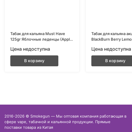
Табак для кальяна Must Have
Табак для кальяна ак
125gr Яблочные леденцы (Apple
BlackBurn Berry Lem
Drops)
(Ягодный лимонад) 2
Цена недоступна
Цена недоступна
В корзину
В корзину
2016-2026 © Smokegun — Мы оптовая компания работающая в
сфере vape, табачной и кальянной продукции. Прямые
поставки товара из Китая