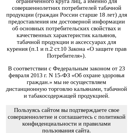
ограниченного круга лиц, а именно для
Angry Vape Fury
Angry Vape Fury Max
совершеннолетних потребителей табачной
APX C1
продукции (граждан России старше 18 лет) для
Dabbler
предоставления им достоверной информации
Favostix
об основных потребительских свойствах и
Favostix mini
FEELIN
качественных характеристик кальянов,
FEELIN 2.0
табачной продукции и аксессуарах для
FEELIN MINI
курения (п.1 и п.2 ст.10 Закона «О защите прав
FEELIN X
Потребителя»).
Flexus
FLEXUS BLOK
FLEXUS Q
В соответствии с Федеральным законом от 23
FLICK
февраля 2013 г. N 15-ФЗ «Об охране здоровья
Minican
граждан.» мы не осуществляем
Minican 2.0
Minican 3.0
дистанционную торговлю кальянами, табачной
Minican 3.0 PRO
и табакосодержащей продукцией.
Minican 4.0
Minican 5
Minican 5 PRO
Пользуясь сайтом вы подтверждаете свое
Minican 6
совершеннолетие и соглашаетесь с политикой
Minican LITE
конфиденциальности и правилами
Minican plus
пользования сайта.
Minican PLUS SLIDER