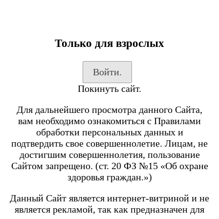
Только для взрослых
Каталог товаров
Войти.
Вход на сайт
Покинуть сайт.
Shop-Script
Блог
Для дальнейшего просмотра данного Сайта,
SmokeGun
вам необходимо ознакомиться с Правилами
обработки персональных данных и
подтвердить свое совершеннолетие. Лицам, не
Каталог товаров
достигшим совершеннолетия, пользование
Сайтом запрещено. (ст. 20 ФЗ №15 «Об охране
Посмотреть все товары
здоровья граждан.»)
POD-системы
BRUSKO
Данный Сайт является интернет-витриной и не
является рекламой, так как предназначен для
Minican 6 PRO