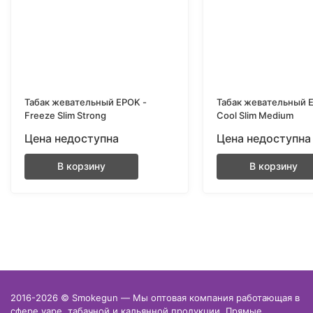
Табак жевательный EPOK -
Табак жевательный E
Freeze Slim Strong
Cool Slim Medium
Цена недоступна
Цена недоступна
В корзину
В корзину
2016-2026 © Smokegun — Мы оптовая компания работающая в
сфере vape, табачной и кальянной продукции. Прямые