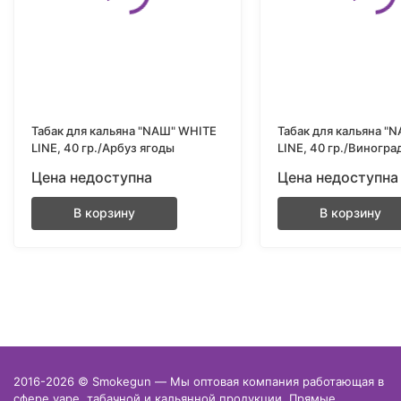
Табак для кальяна "NAШ" WHITE
Табак для кальяна "
LINE, 40 гр./Арбуз ягоды
LINE, 40 гр./Виногра
Цена недоступна
Цена недоступна
В корзину
В корзину
2016-2026 © Smokegun — Мы оптовая компания работающая в
сфере vape, табачной и кальянной продукции. Прямые